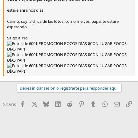
estaré ahí unos días
Cariño, soy la chica de las fotos, como me ves, papá, te estaré
esperando.
Salgo a: No
Debes iniciar sesión o registrarte para responder aquí.
Facebook
X
Bluesky
LinkedIn
Reddit
Pinterest
Tumblr
WhatsApp
Email
En
Share: