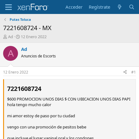
Acceder
Regístrate
Putas Toluca
7221608724 - MX
I
S
Ad
12 Enero 2022
n
t
i
a
Ad
A
c
r
Anuncios de Escorts
i
t
a
d
d
a
12 Enero 2022
#1
o
t
r
e
d
7221608724​
e
l
$600 PROMOCION UNOS DIAS $ CON UBICACION UNOS DIAS PAPI
t
hola tengo mucho calor
e
m
mi amor estoy de paso por tu ciudad
a
vengo con una promoción de pesitos bebe
que incluye el lugar vaginal oral y los condones